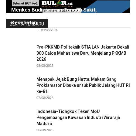
Menkes Budi: Jangan Tunggu Sakit,
Pemerintah Perkuat Deteksi Dini dan Layanan
Kesehatan
BERITA TERBARU
Redaksi Bulir.id
-
09/08/2026
Pra-PKKMB Politeknik STIA LAN Jakarta Bekali
300 Calon Mahasiswa Baru Menjelang PKKMB
2026
08/08/2026
Menapak Jejak Bung Hatta, Makam Sang
Proklamator Dibuka untuk Publik Jelang HUT RI
ke-81
07/08/2026
Indonesia-Tiongkok Teken MoU
Pengembangan Kawasan Industri Wiraraja
Madura
06/08/2026