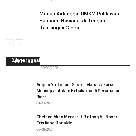
Menko Airlangga: UMKM Pahlawan
Ekonomi Nasional di Tengah
Tantangan Global
Ini Kronologinya! Diduga Teriaki Kata Sambo,
Para Frater dan Bruder Ledalero Ditahan dan
Diinterogasi Aparat Polres Sikka
TERPOPULER
Redaksi Bulir.id
-
30/09/2022
Ampun Ya Tuhan! Suster Maria Zakaria
Meninggal dalam Kebakaran di Perumahan
Biara
04/03/2021
Chelsea Akan Merekrut Bintang Al-Nassr
Cristiano Ronaldo
06/08/2024