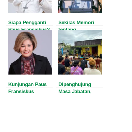
Siapa Pengganti
Sekilas Memori
Paus Fransiskus?
tentang
Berikut
Kunjungan Sri
Kandidatnya!
Paus Johanes
Paulus II ke
Indonesia,
Oktober 1989.
Kunjungan Paus
Dipenghujung
Fransiskus
Masa Jabatan,
Menjadikan
Harvey Malaihollo
Indonesia
Masih
Barometer
Mesosialisasikan
Perdamaian Dunia
Empat Pilar MPR
Kepada