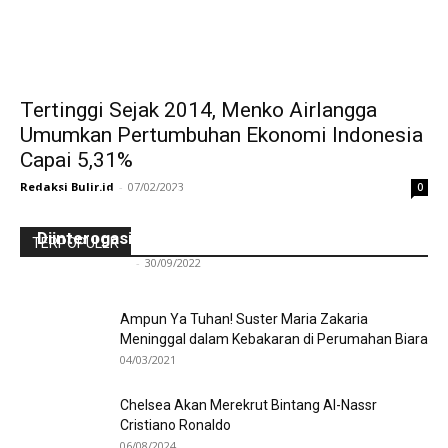
Tertinggi Sejak 2014, Menko Airlangga
Umumkan Pertumbuhan Ekonomi Indonesia
Capai 5,31%
Redaksi Bulir.id
-
07/02/2023
0
Ini Kronologinya! Diduga Teriaki Kata Sambo,
Para Frater dan Bruder Ledalero Ditahan dan
Diinterogasi Aparat Polres Sikka
TERPOPULER
Redaksi Bulir.id
-
30/09/2022
Ampun Ya Tuhan! Suster Maria Zakaria
Meninggal dalam Kebakaran di Perumahan Biara
04/03/2021
Chelsea Akan Merekrut Bintang Al-Nassr
Cristiano Ronaldo
06/08/2024