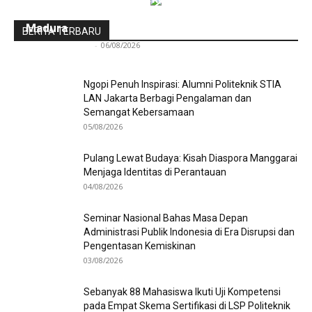
Pengembangan Kawasan Industri Wiraraja
Madura
BERITA TERBARU
Redaksi Bulir.id
-
06/08/2026
Ngopi Penuh Inspirasi: Alumni Politeknik STIA
LAN Jakarta Berbagi Pengalaman dan
Semangat Kebersamaan
05/08/2026
Pulang Lewat Budaya: Kisah Diaspora Manggarai
Menjaga Identitas di Perantauan
04/08/2026
Seminar Nasional Bahas Masa Depan
Administrasi Publik Indonesia di Era Disrupsi dan
Pengentasan Kemiskinan
03/08/2026
Sebanyak 88 Mahasiswa Ikuti Uji Kompetensi
pada Empat Skema Sertifikasi di LSP Politeknik