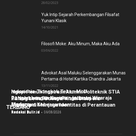
28/02/2023
Yuk Intip Sejarah Perkembangan Filsafat
Yunani Klasik
14/10/2021
Filosofi Moke: Aku Minum, Maka Aku Ada
03/06/2022
Advokat Asal Maluku Selenggarakan Munas
Pertama di Hotel Kartika Chandra Jakarta
13/11/2022
Indonesia-Tiongkok Teken MoU
Ngopi Penuh Inspirasi: Alumni Politeknik STIA
Pengembangan Kawasan Industri Wiraraja
LAN Jakarta Berbagi Pengalaman dan
Pulang Lewat Budaya: Kisah Diaspora
Madura
Semangat Kebersamaan
Manggarai Menjaga Identitas di Perantauan
TERBARU
Redaksi Bulir.id
-
06/08/2026
Redaksi Bulir.id
-
05/08/2026
Redaksi Bulir.id
-
04/08/2026