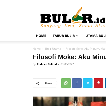
BULIR.ID
–
Kenyang
Jiwa,
Sehat
Akal
HOME
TABUR BULIR
UTAMA BUL
Home
Bulir Utama
Filosofi Moke: Aku Minum, Ma
Filosofi Moke: Aku Mi
By
Redaksi Bulir.id
-
03/06/2022
Share