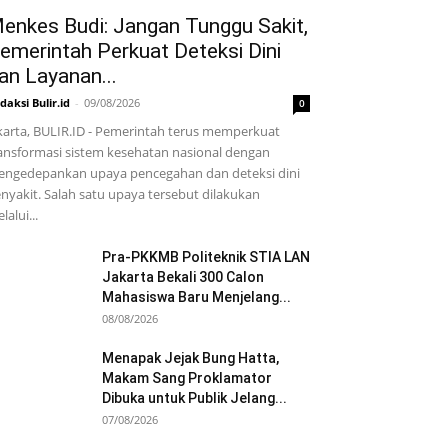
enkes Budi: Jangan Tunggu Sakit,
emerintah Perkuat Deteksi Dini
an Layanan...
daksi Bulir.id
-
09/08/2026
0
karta, BULIR.ID - Pemerintah terus memperkuat
ansformasi sistem kesehatan nasional dengan
ngedepankan upaya pencegahan dan deteksi dini
nyakit. Salah satu upaya tersebut dilakukan
lalui...
Pra-PKKMB Politeknik STIA LAN
Jakarta Bekali 300 Calon
Mahasiswa Baru Menjelang...
08/08/2026
Menapak Jejak Bung Hatta,
Makam Sang Proklamator
Dibuka untuk Publik Jelang...
07/08/2026