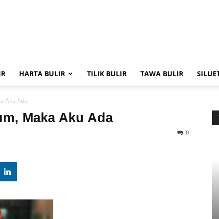
IR
HARTA BULIR
TILIK BULIR
TAWA BULIR
SILUE
ka Aku Ada
num, Maka Aku Ada
0