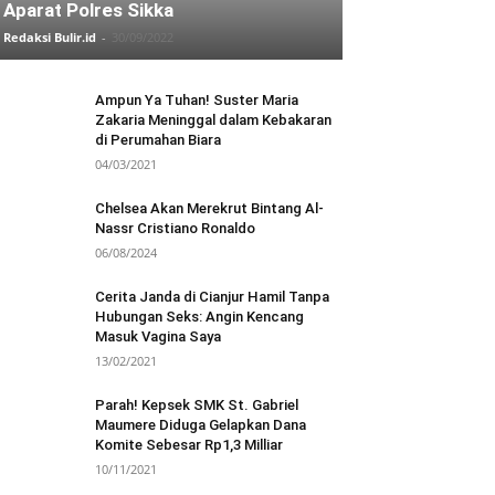
Aparat Polres Sikka
Redaksi Bulir.id
-
30/09/2022
Ampun Ya Tuhan! Suster Maria
Zakaria Meninggal dalam Kebakaran
di Perumahan Biara
04/03/2021
Chelsea Akan Merekrut Bintang Al-
Nassr Cristiano Ronaldo
06/08/2024
Cerita Janda di Cianjur Hamil Tanpa
Hubungan Seks: Angin Kencang
Masuk Vagina Saya
13/02/2021
Parah! Kepsek SMK St. Gabriel
Maumere Diduga Gelapkan Dana
Komite Sebesar Rp1,3 Milliar
10/11/2021