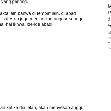
 yang penting.
M
P
kta lain bahwa di tempat lain, di abad
d
ilsuf Arab juga menjadikan anggur sebagai
l-hal ikhwal ide-ide abadi.
Re
Ja
tr
me
pe
me
an ketika dia lelah, akan menyesap anggur