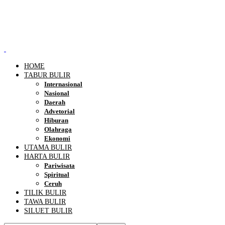
HOME
TABUR BULIR
Internasional
Nasional
Daerah
Advetorial
Hiburan
Olahraga
Ekonomi
UTAMA BULIR
HARTA BULIR
Pariwisata
Spiritual
Ceruh
TILIK BULIR
TAWA BULIR
SILUET BULIR