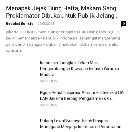
Menapak Jejak Bung Hatta, Makam Sang
Proklamator Dibuka untuk Publik Jelang...
Redaksi Bulir.id
-
07/08/2026
0
Jakarta, BULIR.ID – Menjelang peringatan Hari Ulang Tahun (HUT)
ke-81 Kemerdekaan Republik Indonesia, semangat mengenang
para pendiri bangsa kembali dihidupkan. Bukan hanya melalui
upacara...
Indonesia-Tiongkok Teken MoU
Pengembangan Kawasan Industri Wiraraja
Madura
06/08/2026
Ngopi Penuh Inspirasi: Alumni Politeknik STIA
LAN Jakarta Berbagi Pengalaman dan...
05/08/2026
Pulang Lewat Budaya: Kisah Diaspora
Manggarai Menjaga Identitas di Perantauan