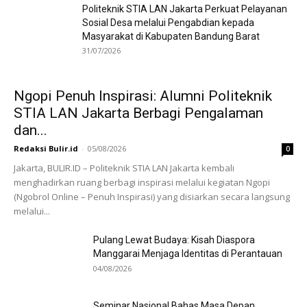
Politeknik STIA LAN Jakarta Perkuat Pelayanan
Sosial Desa melalui Pengabdian kepada
Masyarakat di Kabupaten Bandung Barat
31/07/2026
Ngopi Penuh Inspirasi: Alumni Politeknik
STIA LAN Jakarta Berbagi Pengalaman
dan...
Redaksi Bulir.id
-
05/08/2026
0
Jakarta, BULIR.ID – Politeknik STIA LAN Jakarta kembali
menghadirkan ruang berbagi inspirasi melalui kegiatan Ngopi
(Ngobrol Online – Penuh Inspirasi) yang disiarkan secara langsung
melalui...
Pulang Lewat Budaya: Kisah Diaspora
Manggarai Menjaga Identitas di Perantauan
04/08/2026
Seminar Nasional Bahas Masa Depan