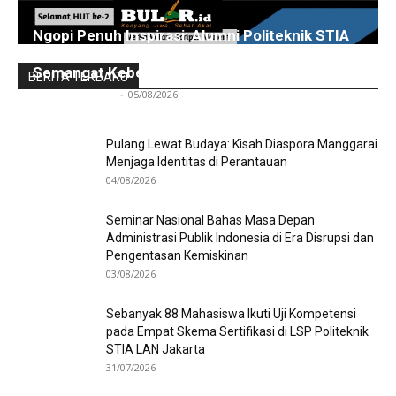
Ngopi Penuh Inspirasi: Alumni Politeknik STIA
LAN Jakarta Berbagi Pengalaman dan
Semangat Kebersamaan
BERITA TERBARU
Redaksi Bulir.id
-
05/08/2026
Pulang Lewat Budaya: Kisah Diaspora Manggarai
Menjaga Identitas di Perantauan
04/08/2026
Seminar Nasional Bahas Masa Depan
Administrasi Publik Indonesia di Era Disrupsi dan
Pengentasan Kemiskinan
03/08/2026
Sebanyak 88 Mahasiswa Ikuti Uji Kompetensi
pada Empat Skema Sertifikasi di LSP Politeknik
STIA LAN Jakarta
31/07/2026