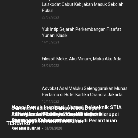
Laiskodat Cabut Kebijakan Masuk Sekolah
Pukul...
28/02/2023
Yuk Intip Sejarah Perkembangan Filsafat
Yunani Klasik
14/10/2021
Filosofi Moke: Aku Minum, Maka Aku Ada
03/06/2022
Advokat Asal Maluku Selenggarakan Munas
Pertama di Hotel Kartika Chandra Jakarta
13/11/2022
Ngopi Penuh Inspirasi: Alumni Politeknik STIA
Seminar Nasional Bahas Masa Depan
LAN Jakarta Berbagi Pengalaman dan
Pulang Lewat Budaya: Kisah Diaspora
Administrasi Publik Indonesia di Era Disrupsi
Semangat Kebersamaan
Manggarai Menjaga Identitas di Perantauan
dan Pengentasan Kemiskinan
TERBARU
Redaksi Bulir.id
-
05/08/2026
Redaksi Bulir.id
-
04/08/2026
Redaksi Bulir.id
-
03/08/2026