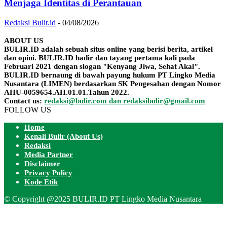
Menjaga Identitas di Perantauan
Redaksi Bulir.id
-
04/08/2026
ABOUT US
BULIR.ID adalah sebuah situs online yang berisi berita, artikel
dan opini. BULIR.ID hadir dan tayang pertama kali pada
Februari 2021 dengan slogan "Kenyang Jiwa, Sehat Akal".
BULIR.ID bernaung di bawah payung hukum PT Lingko Media
Nusantara (LIMEN) berdasarkan SK Pengesahan dengan Nomor
AHU-0059654.AH.01.01.Tahun 2022.
Contact us:
redaksi@bulir.com dan redaksibulir@gmail.com
FOLLOW US
Home
Kenali Bulir (About Us)
Redaksi
Media Partner
Disclaimer
Privacy Policy
Kode Etik
© Copyright @2025 BULIR.ID PT Lingko Media Nusantara