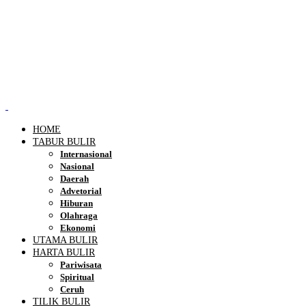
HOME
TABUR BULIR
Internasional
Nasional
Daerah
Advetorial
Hiburan
Olahraga
Ekonomi
UTAMA BULIR
HARTA BULIR
Pariwisata
Spiritual
Ceruh
TILIK BULIR