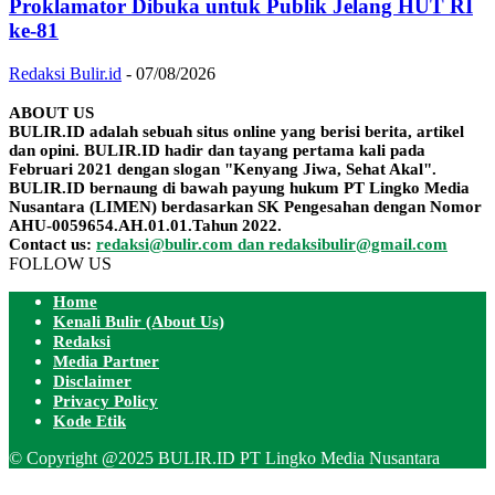
Proklamator Dibuka untuk Publik Jelang HUT RI
ke-81
Redaksi Bulir.id
-
07/08/2026
ABOUT US
BULIR.ID adalah sebuah situs online yang berisi berita, artikel
dan opini. BULIR.ID hadir dan tayang pertama kali pada
Februari 2021 dengan slogan "Kenyang Jiwa, Sehat Akal".
BULIR.ID bernaung di bawah payung hukum PT Lingko Media
Nusantara (LIMEN) berdasarkan SK Pengesahan dengan Nomor
AHU-0059654.AH.01.01.Tahun 2022.
Contact us:
redaksi@bulir.com dan redaksibulir@gmail.com
FOLLOW US
Home
Kenali Bulir (About Us)
Redaksi
Media Partner
Disclaimer
Privacy Policy
Kode Etik
© Copyright @2025 BULIR.ID PT Lingko Media Nusantara