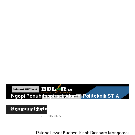
Ngopi Penuh Inspirasi: Alumni Politeknik STIA
LAN Jakarta Berbagi Pengalaman dan
Semangat Kebersamaan
BERITA TERBARU
Redaksi Bulir.id
-
05/08/2026
Pulang Lewat Budaya: Kisah Diaspora Manggarai