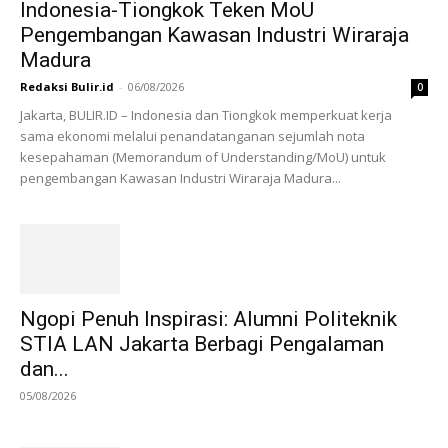
Indonesia-Tiongkok Teken MoU
Pengembangan Kawasan Industri Wiraraja
Madura
Redaksi Bulir.id
-
06/08/2026
0
Jakarta, BULIR.ID – Indonesia dan Tiongkok memperkuat kerja
sama ekonomi melalui penandatanganan sejumlah nota
kesepahaman (Memorandum of Understanding/MoU) untuk
pengembangan Kawasan Industri Wiraraja Madura...
Ngopi Penuh Inspirasi: Alumni Politeknik
STIA LAN Jakarta Berbagi Pengalaman
dan...
05/08/2026