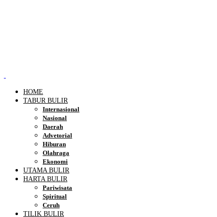
HOME
TABUR BULIR
Internasional
Nasional
Daerah
Advetorial
Hiburan
Olahraga
Ekonomi
UTAMA BULIR
HARTA BULIR
Pariwisata
Spiritual
Ceruh
TILIK BULIR