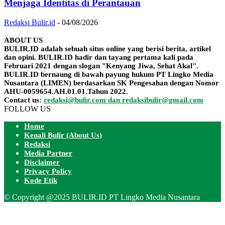
Menjaga Identitas di Perantauan
Redaksi Bulir.id
-
04/08/2026
ABOUT US
BULIR.ID adalah sebuah situs online yang berisi berita, artikel
dan opini. BULIR.ID hadir dan tayang pertama kali pada
Februari 2021 dengan slogan "Kenyang Jiwa, Sehat Akal".
BULIR.ID bernaung di bawah payung hukum PT Lingko Media
Nusantara (LIMEN) berdasarkan SK Pengesahan dengan Nomor
AHU-0059654.AH.01.01.Tahun 2022.
Contact us:
redaksi@bulir.com dan redaksibulir@gmail.com
FOLLOW US
Home
Kenali Bulir (About Us)
Redaksi
Media Partner
Disclaimer
Privacy Policy
Kode Etik
© Copyright @2025 BULIR.ID PT Lingko Media Nusantara