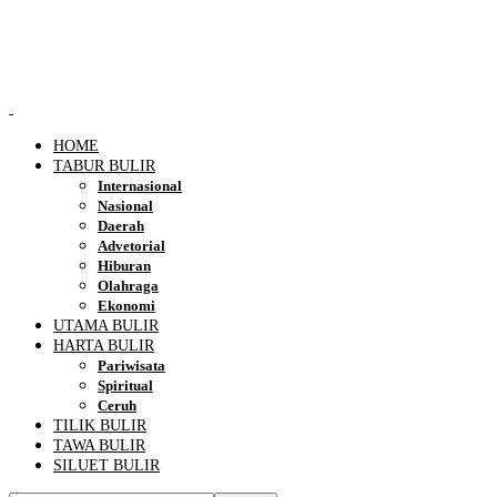
HOME
TABUR BULIR
Internasional
Nasional
Daerah
Advetorial
Hiburan
Olahraga
Ekonomi
UTAMA BULIR
HARTA BULIR
Pariwisata
Spiritual
Ceruh
TILIK BULIR
TAWA BULIR
SILUET BULIR