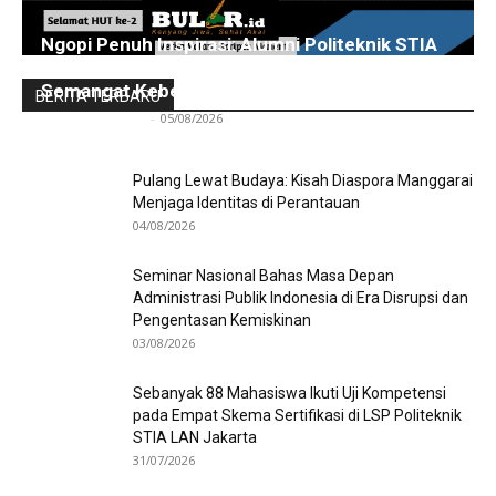
Ngopi Penuh Inspirasi: Alumni Politeknik STIA
LAN Jakarta Berbagi Pengalaman dan
Semangat Kebersamaan
BERITA TERBARU
Redaksi Bulir.id
-
05/08/2026
Pulang Lewat Budaya: Kisah Diaspora Manggarai
Menjaga Identitas di Perantauan
04/08/2026
Seminar Nasional Bahas Masa Depan
Administrasi Publik Indonesia di Era Disrupsi dan
Pengentasan Kemiskinan
03/08/2026
Sebanyak 88 Mahasiswa Ikuti Uji Kompetensi
pada Empat Skema Sertifikasi di LSP Politeknik
STIA LAN Jakarta
31/07/2026