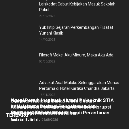
Laiskodat Cabut Kebijakan Masuk Sekolah
Pukul...
28/02/2023
Yuk Intip Sejarah Perkembangan Filsafat
Yunani Klasik
14/10/2021
Filosofi Moke: Aku Minum, Maka Aku Ada
03/06/2022
Advokat Asal Maluku Selenggarakan Munas
Pertama di Hotel Kartika Chandra Jakarta
13/11/2022
Ngopi Penuh Inspirasi: Alumni Politeknik STIA
Seminar Nasional Bahas Masa Depan
LAN Jakarta Berbagi Pengalaman dan
Pulang Lewat Budaya: Kisah Diaspora
Administrasi Publik Indonesia di Era Disrupsi
Semangat Kebersamaan
Manggarai Menjaga Identitas di Perantauan
dan Pengentasan Kemiskinan
TERBARU
Redaksi Bulir.id
-
05/08/2026
Redaksi Bulir.id
-
04/08/2026
Redaksi Bulir.id
-
03/08/2026