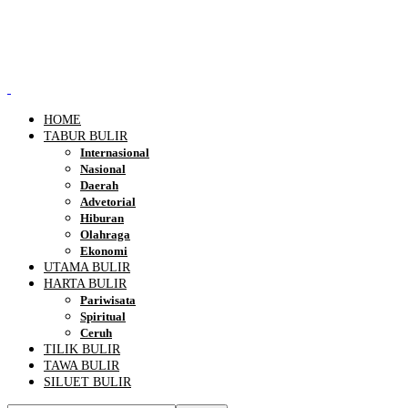
HOME
TABUR BULIR
Internasional
Nasional
Daerah
Advetorial
Hiburan
Olahraga
Ekonomi
UTAMA BULIR
HARTA BULIR
Pariwisata
Spiritual
Ceruh
TILIK BULIR
TAWA BULIR
SILUET BULIR