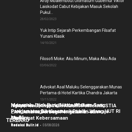
Ardy Mbalembout Ultimatum Gubernur Viktor
Laiskodat Cabut Kebijakan Masuk Sekolah
Pukul...
28/02/2023
Yuk Intip Sejarah Perkembangan Filsafat
Yunani Klasik
14/10/2021
Filosofi Moke: Aku Minum, Maka Aku Ada
03/06/2022
Advokat Asal Maluku Selenggarakan Munas
Pertama di Hotel Kartika Chandra Jakarta
13/11/2022
Menapak Jejak Bung Hatta, Makam Sang
Indonesia-Tiongkok Teken MoU
Ngopi Penuh Inspirasi: Alumni Politeknik STIA
Proklamator Dibuka untuk Publik Jelang HUT RI
Pengembangan Kawasan Industri Wiraraja
LAN Jakarta Berbagi Pengalaman dan
ke-81
Madura
Semangat Kebersamaan
TERBARU
Redaksi Bulir.id
-
07/08/2026
Redaksi Bulir.id
-
06/08/2026
Redaksi Bulir.id
-
05/08/2026