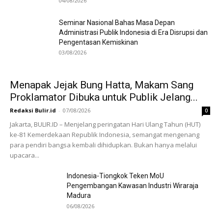
04/08/2026
Seminar Nasional Bahas Masa Depan
Administrasi Publik Indonesia di Era Disrupsi dan
Pengentasan Kemiskinan
03/08/2026
Menapak Jejak Bung Hatta, Makam Sang
Proklamator Dibuka untuk Publik Jelang...
Redaksi Bulir.id
-
07/08/2026
0
Jakarta, BULIR.ID – Menjelang peringatan Hari Ulang Tahun (HUT)
ke-81 Kemerdekaan Republik Indonesia, semangat mengenang
para pendiri bangsa kembali dihidupkan. Bukan hanya melalui
upacara...
Indonesia-Tiongkok Teken MoU
Pengembangan Kawasan Industri Wiraraja
Madura
06/08/2026