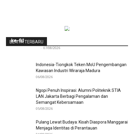
Menapak Jejak Bung Hatta, Makam Sang
Proklamator Dibuka untuk Publik Jelang HUT RI
ke-81
BERITA TERBARU
Redaksi Bulir.id
-
07/08/2026
Indonesia-Tiongkok Teken MoU Pengembangan
Kawasan Industri Wiraraja Madura
06/08/2026
Ngopi Penuh Inspirasi: Alumni Politeknik STIA
LAN Jakarta Berbagi Pengalaman dan
Semangat Kebersamaan
05/08/2026
Pulang Lewat Budaya: Kisah Diaspora Manggarai
Menjaga Identitas di Perantauan