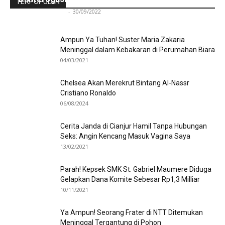
TERPOPULER
Redaksi Bulir.id
-
30/09/2022
Ampun Ya Tuhan! Suster Maria Zakaria
Meninggal dalam Kebakaran di Perumahan Biara
04/03/2021
Chelsea Akan Merekrut Bintang Al-Nassr
Cristiano Ronaldo
06/08/2024
Cerita Janda di Cianjur Hamil Tanpa Hubungan
Seks: Angin Kencang Masuk Vagina Saya
13/02/2021
Parah! Kepsek SMK St. Gabriel Maumere Diduga
Gelapkan Dana Komite Sebesar Rp1,3 Milliar
10/11/2021
Ya Ampun! Seorang Frater di NTT Ditemukan
Meninggal Tergantung di Pohon