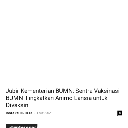
Jubir Kementerian BUMN: Sentra Vaksinasi
BUMN Tingkatkan Animo Lansia untuk
Divaksin
Redaksi Bulir.id
-
17/03/2021
0
Ini Kronologinya! Diduga Teriaki Kata Sambo,
Para Frater dan Bruder Ledalero Ditahan dan
Diinterogasi Aparat Polres Sikka