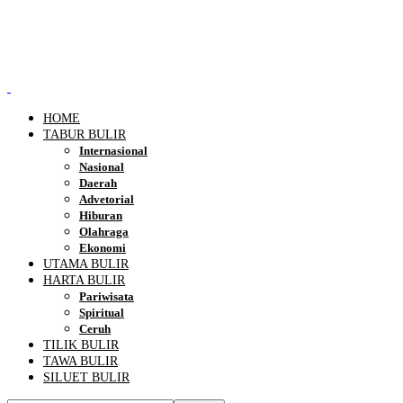
HOME
TABUR BULIR
Internasional
Nasional
Daerah
Advetorial
Hiburan
Olahraga
Ekonomi
UTAMA BULIR
HARTA BULIR
Pariwisata
Spiritual
Ceruh
TILIK BULIR
TAWA BULIR
SILUET BULIR