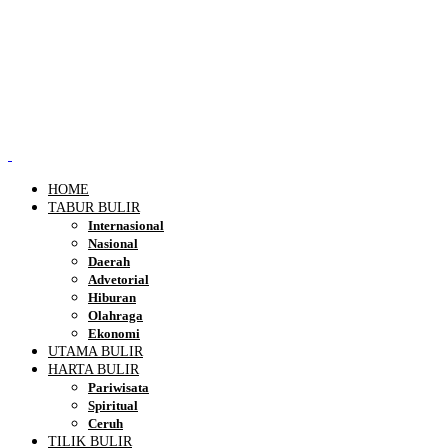
HOME
TABUR BULIR
Internasional
Nasional
Daerah
Advetorial
Hiburan
Olahraga
Ekonomi
UTAMA BULIR
HARTA BULIR
Pariwisata
Spiritual
Ceruh
TILIK BULIR