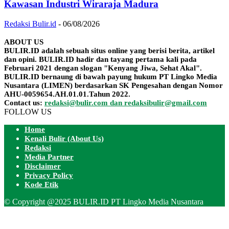
Kawasan Industri Wiraraja Madura
Redaksi Bulir.id
-
06/08/2026
ABOUT US
BULIR.ID adalah sebuah situs online yang berisi berita, artikel
dan opini. BULIR.ID hadir dan tayang pertama kali pada
Februari 2021 dengan slogan "Kenyang Jiwa, Sehat Akal".
BULIR.ID bernaung di bawah payung hukum PT Lingko Media
Nusantara (LIMEN) berdasarkan SK Pengesahan dengan Nomor
AHU-0059654.AH.01.01.Tahun 2022.
Contact us:
redaksi@bulir.com dan redaksibulir@gmail.com
FOLLOW US
Home
Kenali Bulir (About Us)
Redaksi
Media Partner
Disclaimer
Privacy Policy
Kode Etik
© Copyright @2025 BULIR.ID PT Lingko Media Nusantara