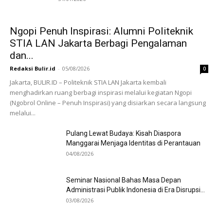
Ngopi Penuh Inspirasi: Alumni Politeknik
STIA LAN Jakarta Berbagi Pengalaman
dan...
Redaksi Bulir.id
-
05/08/2026
0
Jakarta, BULIR.ID – Politeknik STIA LAN Jakarta kembali
menghadirkan ruang berbagi inspirasi melalui kegiatan Ngopi
(Ngobrol Online – Penuh Inspirasi) yang disiarkan secara langsung
melalui...
Pulang Lewat Budaya: Kisah Diaspora
Manggarai Menjaga Identitas di Perantauan
04/08/2026
Seminar Nasional Bahas Masa Depan
Administrasi Publik Indonesia di Era Disrupsi...
03/08/2026