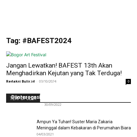
Tag: #BAFEST2024
Jangan Lewatkan! BAFEST 13th Akan
Menghadirkan Kejutan yang Tak Terduga!
Redaksi Bulir.id
-
03/10/2024
0
Ini Kronologinya! Diduga Teriaki Kata Sambo,
Para Frater dan Bruder Ledalero Ditahan dan
Diinterogasi Aparat Polres Sikka
TERPOPULER
Redaksi Bulir.id
-
30/09/2022
Ampun Ya Tuhan! Suster Maria Zakaria
Meninggal dalam Kebakaran di Perumahan Biara
04/03/2021