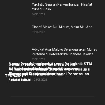
Yuk Intip Sejarah Perkembangan Filsafat
Yunani Klasik
14/10/2021
Filosofi Moke: Aku Minum, Maka Aku Ada
03/06/2022
Advokat Asal Maluku Selenggarakan Munas
Pertama di Hotel Kartika Chandra Jakarta
13/11/2022
Ngopi Penuh Inspirasi: Alumni Politeknik STIA
Seminar Nasional Bahas Masa Depan
LAN Jakarta Berbagi Pengalaman dan
Pulang Lewat Budaya: Kisah Diaspora
Administrasi Publik Indonesia di Era Disrupsi
Semangat Kebersamaan
Manggarai Menjaga Identitas di Perantauan
dan Pengentasan Kemiskinan
TERBARU
Redaksi Bulir.id
-
05/08/2026
Redaksi Bulir.id
-
04/08/2026
Redaksi Bulir.id
-
03/08/2026