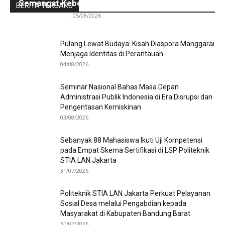
Semangat Kebersamaan
BERITA TERBARU
Redaksi Bulir.id
-
05/08/2026
Pulang Lewat Budaya: Kisah Diaspora Manggarai
Menjaga Identitas di Perantauan
04/08/2026
Seminar Nasional Bahas Masa Depan
Administrasi Publik Indonesia di Era Disrupsi dan
Pengentasan Kemiskinan
03/08/2026
Sebanyak 88 Mahasiswa Ikuti Uji Kompetensi
pada Empat Skema Sertifikasi di LSP Politeknik
STIA LAN Jakarta
31/07/2026
Politeknik STIA LAN Jakarta Perkuat Pelayanan
Sosial Desa melalui Pengabdian kepada
Masyarakat di Kabupaten Bandung Barat
31/07/2026