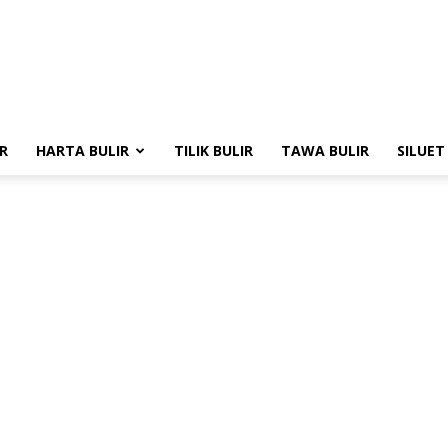
R
HARTA BULIR
TILIK BULIR
TAWA BULIR
SILUET