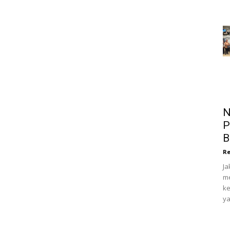
N
P
B
Re
Ja
me
ke
ya