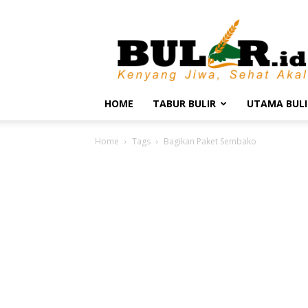
BULIR.ID
–
Kenyang
Jiwa,
Sehat
Akal
HOME
TABUR BULIR
UTAMA BULI
Home
Tags
Bagikan Paket Sembako