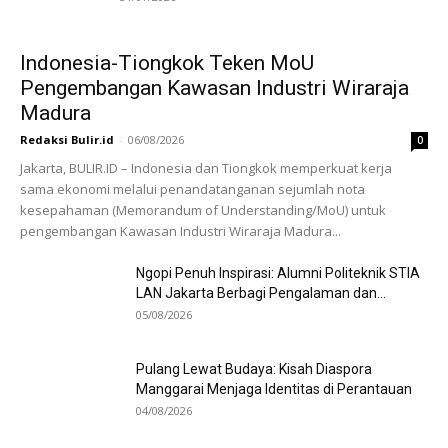
Indonesia-Tiongkok Teken MoU
Pengembangan Kawasan Industri Wiraraja
Madura
Redaksi Bulir.id
-
06/08/2026
0
Jakarta, BULIR.ID – Indonesia dan Tiongkok memperkuat kerja
sama ekonomi melalui penandatanganan sejumlah nota
kesepahaman (Memorandum of Understanding/MoU) untuk
pengembangan Kawasan Industri Wiraraja Madura...
Ngopi Penuh Inspirasi: Alumni Politeknik STIA
LAN Jakarta Berbagi Pengalaman dan...
05/08/2026
Pulang Lewat Budaya: Kisah Diaspora
Manggarai Menjaga Identitas di Perantauan
04/08/2026