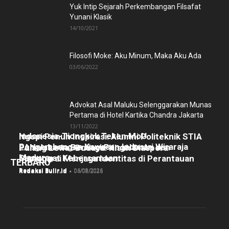
Yuk Intip Sejarah Perkembangan Filsafat
Yunani Klasik
14/10/2021
Filosofi Moke: Aku Minum, Maka Aku Ada
03/06/2022
Advokat Asal Maluku Selenggarakan Munas
Pertama di Hotel Kartika Chandra Jakarta
13/11/2022
Indonesia-Tiongkok Teken MoU
Ngopi Penuh Inspirasi: Alumni Politeknik STIA
Pengembangan Kawasan Industri Wiraraja
LAN Jakarta Berbagi Pengalaman dan
Pulang Lewat Budaya: Kisah Diaspora
Madura
Semangat Kebersamaan
Manggarai Menjaga Identitas di Perantauan
TERBARU
Redaksi Bulir.id
-
06/08/2026
Redaksi Bulir.id
-
05/08/2026
Redaksi Bulir.id
-
04/08/2026