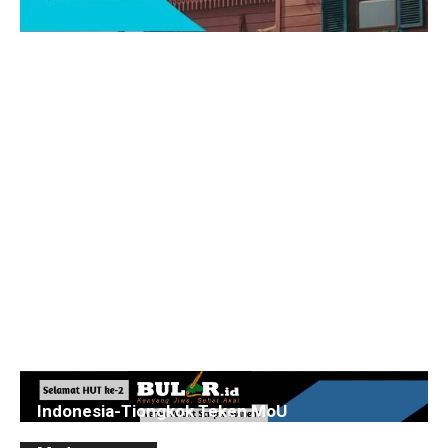
Indonesia-Tiongkok Teken MoU
Pengembangan Kawasan Industri Wiraraja