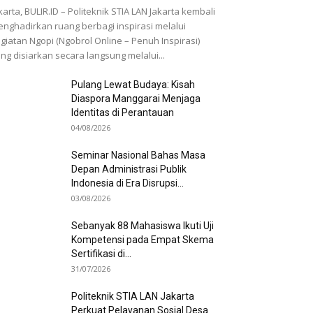
karta, BULIR.ID – Politeknik STIA LAN Jakarta kembali
nghadirkan ruang berbagi inspirasi melalui
giatan Ngopi (Ngobrol Online – Penuh Inspirasi)
ng disiarkan secara langsung melalui...
Pulang Lewat Budaya: Kisah
Diaspora Manggarai Menjaga
Identitas di Perantauan
04/08/2026
Seminar Nasional Bahas Masa
Depan Administrasi Publik
Indonesia di Era Disrupsi...
03/08/2026
Sebanyak 88 Mahasiswa Ikuti Uji
Kompetensi pada Empat Skema
Sertifikasi di...
31/07/2026
Politeknik STIA LAN Jakarta
Perkuat Pelayanan Sosial Desa