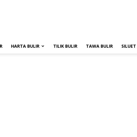
R
HARTA BULIR
TILIK BULIR
TAWA BULIR
SILUET