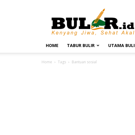
BULIR.ID
–
Kenyang
Jiwa,
Sehat
Akal
HOME
TABUR BULIR
UTAMA BULI
Home
Tags
Bantuan sosial