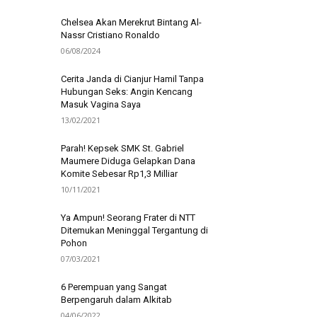
Chelsea Akan Merekrut Bintang Al-
Nassr Cristiano Ronaldo
06/08/2024
Cerita Janda di Cianjur Hamil Tanpa
Hubungan Seks: Angin Kencang
Masuk Vagina Saya
13/02/2021
Parah! Kepsek SMK St. Gabriel
Maumere Diduga Gelapkan Dana
Komite Sebesar Rp1,3 Milliar
10/11/2021
Ya Ampun! Seorang Frater di NTT
Ditemukan Meninggal Tergantung di
Pohon
07/03/2021
6 Perempuan yang Sangat
Berpengaruh dalam Alkitab
04/06/2022