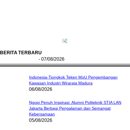
Menapak Jejak Bung Hatta, Makam Sang
Proklamator Dibuka untuk Publik Jelang HUT RI ke-
81
BERITA TERBARU
Redaksi Bulir.id
-
07/08/2026
Indonesia-Tiongkok Teken MoU Pengembangan
Kawasan Industri Wiraraja Madura
06/08/2026
Ngopi Penuh Inspirasi: Alumni Politeknik STIA LAN
Jakarta Berbagi Pengalaman dan Semangat
Kebersamaan
05/08/2026