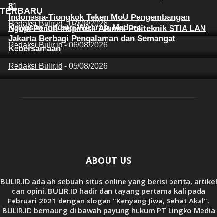
81
TERBARU
Indonesia-Tiongkok Teken MoU Pengembangan
Redaksi Bulir.id
-
07/08/2026
Kawasan Industri Wiraraja Madura
Ngopi Penuh Inspirasi: Alumni Politeknik STIA LAN
Jakarta Berbagi Pengalaman dan Semangat
Redaksi Bulir.id
-
06/08/2026
Kebersamaan
Redaksi Bulir.id
-
05/08/2026
ABOUT US
BULIR.ID adalah sebuah situs online yang berisi berita, artikel
dan opini. BULIR.ID hadir dan tayang pertama kali pada
Februari 2021 dengan slogan "Kenyang Jiwa, Sehat Akal".
BULIR.ID bernaung di bawah payung hukum PT Lingko Media