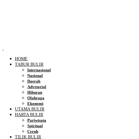
HOME
TABUR BULIR
Internasional
Nasional
Daerah
Advetorial
Hiburan
Olahraga
Ekonomi
UTAMA BULIR
HARTA BULIR
Pariwisata
Spiritual
Ceruh
TILIK BULIR