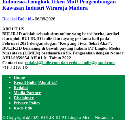
Indonesia-Tiongkok Teken MoU Pengembangan
Kawasan Industri Wiraraja Madura
Redaksi Bulir.id
-
06/08/2026
ABOUT US
BULIR.ID adalah sebuah situs online yang berisi berita, artikel
dan opini. BULIR.ID hadir dan tayang pertama kali pada
Februari 2021 dengan slogan "Kenyang Jiwa, Sehat Akal".
BULIR.ID bernaung di bawah payung hukum PT Lingko Media
Nusantara (LIMEN) berdasarkan SK Pengesahan dengan Nomor
AHU-0059654.AH.01.01.Tahun 2022.
Contact us:
redaksi@bulir.com dan redaksibulir@gmail.com
FOLLOW US
Home
Kenali Bulir (About Us)
Redaksi
Media Partner
Disclaimer
Privacy Policy
Kode Etik
© Copyright @2025 BULIR.ID PT Lingko Media Nusantara