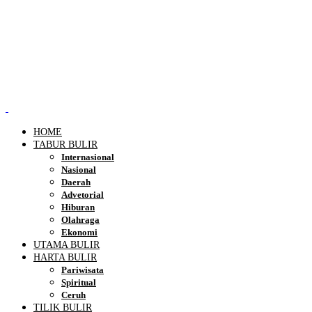
HOME
TABUR BULIR
Internasional
Nasional
Daerah
Advetorial
Hiburan
Olahraga
Ekonomi
UTAMA BULIR
HARTA BULIR
Pariwisata
Spiritual
Ceruh
TILIK BULIR