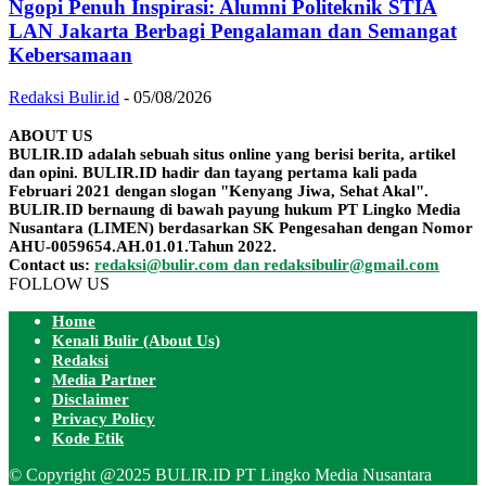
Ngopi Penuh Inspirasi: Alumni Politeknik STIA
LAN Jakarta Berbagi Pengalaman dan Semangat
Kebersamaan
Redaksi Bulir.id
-
05/08/2026
ABOUT US
BULIR.ID adalah sebuah situs online yang berisi berita, artikel
dan opini. BULIR.ID hadir dan tayang pertama kali pada
Februari 2021 dengan slogan "Kenyang Jiwa, Sehat Akal".
BULIR.ID bernaung di bawah payung hukum PT Lingko Media
Nusantara (LIMEN) berdasarkan SK Pengesahan dengan Nomor
AHU-0059654.AH.01.01.Tahun 2022.
Contact us:
redaksi@bulir.com dan redaksibulir@gmail.com
FOLLOW US
Home
Kenali Bulir (About Us)
Redaksi
Media Partner
Disclaimer
Privacy Policy
Kode Etik
© Copyright @2025 BULIR.ID PT Lingko Media Nusantara