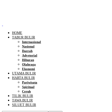
HOME
TABUR BULIR
Internasional
Nasional
Daerah
Advetorial
Hiburan
Olahraga
Ekonomi
UTAMA BULIR
HARTA BULIR
Pariwisata
Spiritual
Ceruh
TILIK BULIR
TAWA BULIR
SILUET BULIR