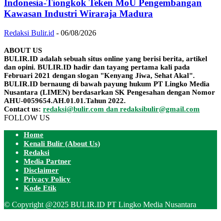
Indonesia-Tiongkok Teken MoU Pengembangan
Kawasan Industri Wiraraja Madura
Redaksi Bulir.id
-
06/08/2026
ABOUT US
BULIR.ID adalah sebuah situs online yang berisi berita, artikel
dan opini. BULIR.ID hadir dan tayang pertama kali pada
Februari 2021 dengan slogan "Kenyang Jiwa, Sehat Akal".
BULIR.ID bernaung di bawah payung hukum PT Lingko Media
Nusantara (LIMEN) berdasarkan SK Pengesahan dengan Nomor
AHU-0059654.AH.01.01.Tahun 2022.
Contact us:
redaksi@bulir.com dan redaksibulir@gmail.com
FOLLOW US
Home
Kenali Bulir (About Us)
Redaksi
Media Partner
Disclaimer
Privacy Policy
Kode Etik
© Copyright @2025 BULIR.ID PT Lingko Media Nusantara