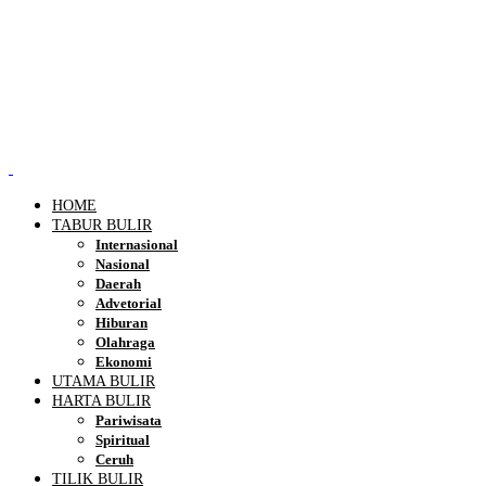
HOME
TABUR BULIR
Internasional
Nasional
Daerah
Advetorial
Hiburan
Olahraga
Ekonomi
UTAMA BULIR
HARTA BULIR
Pariwisata
Spiritual
Ceruh
TILIK BULIR