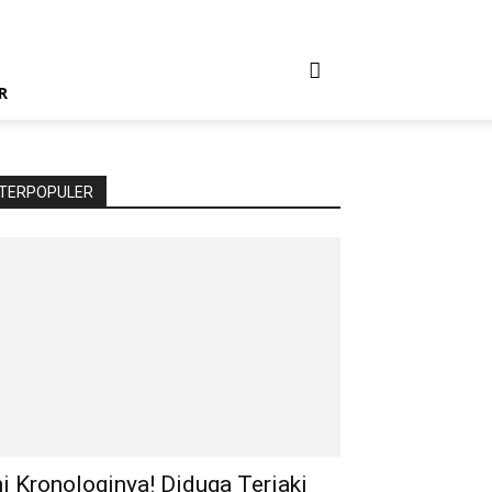
R
TERPOPULER
ni Kronologinya! Diduga Teriaki