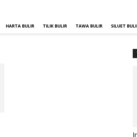
HARTA BULIR
TILIK BULIR
TAWA BULIR
SILUET BULI
I