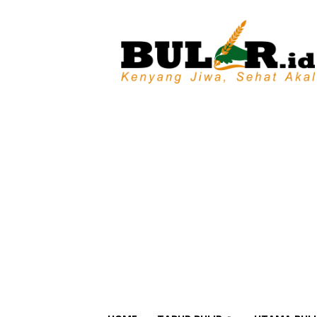
BULIR.ID
–
Kenyang
Jiwa,
Sehat
Akal