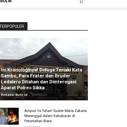
 BULIR
TERPOPULER
Ini Kronologinya! Diduga Teriaki Kata
Sambo, Para Frater dan Bruder
Ledalero Ditahan dan Diinterogasi
Aparat Polres Sikka
Redaksi Bulir.id
-
30/09/2022
Ampun Ya Tuhan! Suster Maria Zakaria
Meninggal dalam Kebakaran di
Perumahan Biara