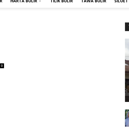
R
HARTA BULIR
TILIK BULIR
TAWA BULIR
SILUET
l
0