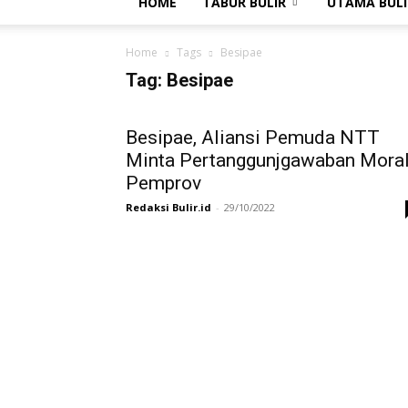
HOME
TABUR BULIR
UTAMA BULI
Home
Tags
Besipae
Tag: Besipae
Besipae, Aliansi Pemuda NTT
Minta Pertanggunjgawaban Mora
Pemprov
Redaksi Bulir.id
-
29/10/2022