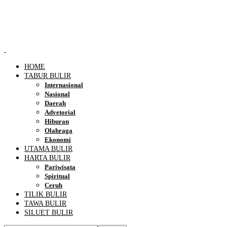
HOME
TABUR BULIR
Internasional
Nasional
Daerah
Advetorial
Hiburan
Olahraga
Ekonomi
UTAMA BULIR
HARTA BULIR
Pariwisata
Spiritual
Ceruh
TILIK BULIR
TAWA BULIR
SILUET BULIR