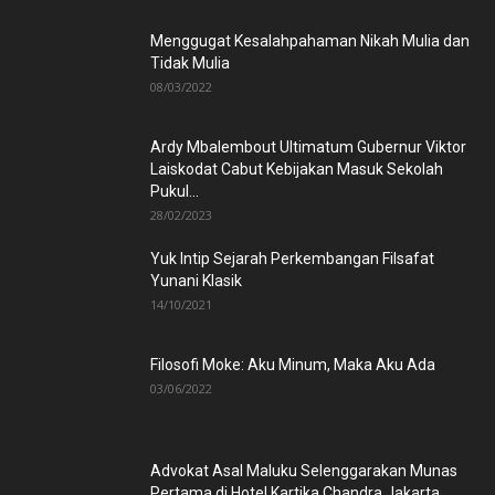
Menggugat Kesalahpahaman Nikah Mulia dan
Tidak Mulia
08/03/2022
Ardy Mbalembout Ultimatum Gubernur Viktor
Laiskodat Cabut Kebijakan Masuk Sekolah
Pukul...
28/02/2023
Yuk Intip Sejarah Perkembangan Filsafat
Yunani Klasik
14/10/2021
Filosofi Moke: Aku Minum, Maka Aku Ada
03/06/2022
Advokat Asal Maluku Selenggarakan Munas
Pertama di Hotel Kartika Chandra Jakarta