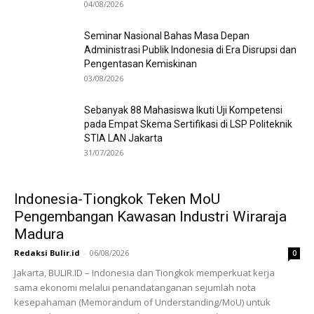
04/08/2026
Seminar Nasional Bahas Masa Depan
Administrasi Publik Indonesia di Era Disrupsi dan
Pengentasan Kemiskinan
03/08/2026
Sebanyak 88 Mahasiswa Ikuti Uji Kompetensi
pada Empat Skema Sertifikasi di LSP Politeknik
STIA LAN Jakarta
31/07/2026
Indonesia-Tiongkok Teken MoU
Pengembangan Kawasan Industri Wiraraja
Madura
Redaksi Bulir.id
-
06/08/2026
0
Jakarta, BULIR.ID – Indonesia dan Tiongkok memperkuat kerja
sama ekonomi melalui penandatanganan sejumlah nota
kesepahaman (Memorandum of Understanding/MoU) untuk