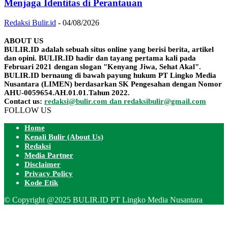
Menjaga Identitas di Perantauan
Redaksi Bulir.id
-
04/08/2026
ABOUT US
BULIR.ID adalah sebuah situs online yang berisi berita, artikel
dan opini. BULIR.ID hadir dan tayang pertama kali pada
Februari 2021 dengan slogan "Kenyang Jiwa, Sehat Akal".
BULIR.ID bernaung di bawah payung hukum PT Lingko Media
Nusantara (LIMEN) berdasarkan SK Pengesahan dengan Nomor
AHU-0059654.AH.01.01.Tahun 2022.
Contact us:
redaksi@bulir.com dan redaksibulir@gmail.com
FOLLOW US
Home
Kenali Bulir (About Us)
Redaksi
Media Partner
Disclaimer
Privacy Policy
Kode Etik
© Copyright @2025 BULIR.ID PT Lingko Media Nusantara