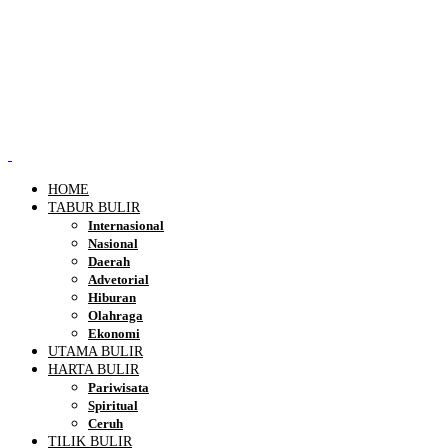
HOME
TABUR BULIR
Internasional
Nasional
Daerah
Advetorial
Hiburan
Olahraga
Ekonomi
UTAMA BULIR
HARTA BULIR
Pariwisata
Spiritual
Ceruh
TILIK BULIR