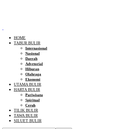
HOME
TABUR BULIR
Internasional
Nasional
Daerah
Advetorial
Hiburan
Olahraga
Ekonomi
UTAMA BULIR
HARTA BULIR
Pariwisata
Spiritual
Ceruh
TILIK BULIR
TAWA BULIR
SILUET BULIR