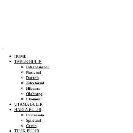
HOME
TABUR BULIR
Internasional
Nasional
Daerah
Advetorial
Hiburan
Olahraga
Ekonomi
UTAMA BULIR
HARTA BULIR
Pariwisata
Spiritual
Ceruh
TILIK BULIR