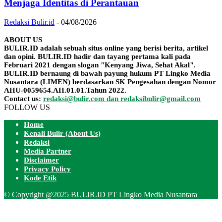
Menjaga Identitas di Perantauan
Redaksi Bulir.id
-
04/08/2026
ABOUT US
BULIR.ID adalah sebuah situs online yang berisi berita, artikel
dan opini. BULIR.ID hadir dan tayang pertama kali pada
Februari 2021 dengan slogan "Kenyang Jiwa, Sehat Akal".
BULIR.ID bernaung di bawah payung hukum PT Lingko Media
Nusantara (LIMEN) berdasarkan SK Pengesahan dengan Nomor
AHU-0059654.AH.01.01.Tahun 2022.
Contact us:
redaksi@bulir.com dan redaksibulir@gmail.com
FOLLOW US
Home
Kenali Bulir (About Us)
Redaksi
Media Partner
Disclaimer
Privacy Policy
Kode Etik
© Copyright @2025 BULIR.ID PT Lingko Media Nusantara