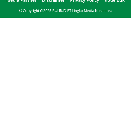
Media Partner
Disclaimer
Privacy Policy
Kode Etik
© Copyright @2025 BULIR.ID PT Lingko Media Nusantara