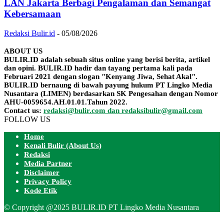
LAN Jakarta Berbagi Pengalaman dan Semangat
Kebersamaan
Redaksi Bulir.id
-
05/08/2026
ABOUT US
BULIR.ID adalah sebuah situs online yang berisi berita, artikel
dan opini. BULIR.ID hadir dan tayang pertama kali pada
Februari 2021 dengan slogan "Kenyang Jiwa, Sehat Akal".
BULIR.ID bernaung di bawah payung hukum PT Lingko Media
Nusantara (LIMEN) berdasarkan SK Pengesahan dengan Nomor
AHU-0059654.AH.01.01.Tahun 2022.
Contact us:
redaksi@bulir.com dan redaksibulir@gmail.com
FOLLOW US
Home
Kenali Bulir (About Us)
Redaksi
Media Partner
Disclaimer
Privacy Policy
Kode Etik
© Copyright @2025 BULIR.ID PT Lingko Media Nusantara