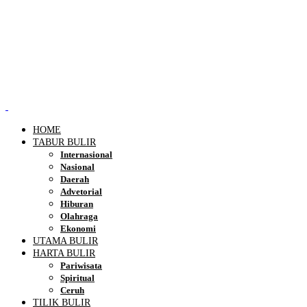
HOME
TABUR BULIR
Internasional
Nasional
Daerah
Advetorial
Hiburan
Olahraga
Ekonomi
UTAMA BULIR
HARTA BULIR
Pariwisata
Spiritual
Ceruh
TILIK BULIR