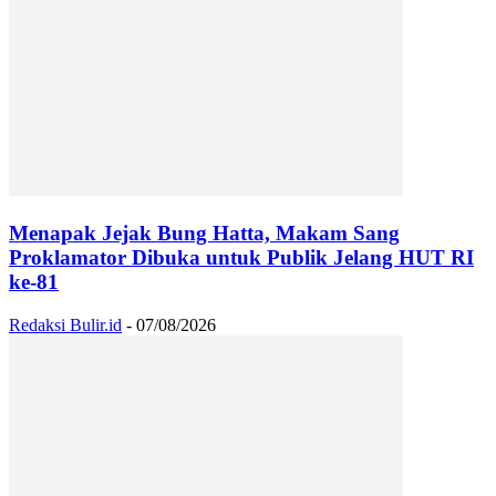
Menapak Jejak Bung Hatta, Makam Sang
Proklamator Dibuka untuk Publik Jelang HUT RI
ke-81
Redaksi Bulir.id
-
07/08/2026