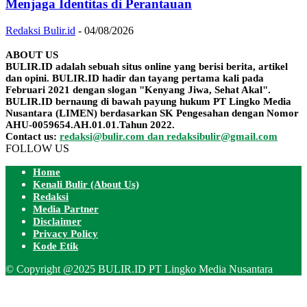
Menjaga Identitas di Perantauan
Redaksi Bulir.id
-
04/08/2026
ABOUT US
BULIR.ID adalah sebuah situs online yang berisi berita, artikel
dan opini. BULIR.ID hadir dan tayang pertama kali pada
Februari 2021 dengan slogan "Kenyang Jiwa, Sehat Akal".
BULIR.ID bernaung di bawah payung hukum PT Lingko Media
Nusantara (LIMEN) berdasarkan SK Pengesahan dengan Nomor
AHU-0059654.AH.01.01.Tahun 2022.
Contact us:
redaksi@bulir.com dan redaksibulir@gmail.com
FOLLOW US
Home
Kenali Bulir (About Us)
Redaksi
Media Partner
Disclaimer
Privacy Policy
Kode Etik
© Copyright @2025 BULIR.ID PT Lingko Media Nusantara