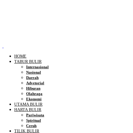
HOME
TABUR BULIR
Internasional
Nasional
Daerah
Advetorial
Hiburan
Olahraga
Ekonomi
UTAMA BULIR
HARTA BULIR
Pariwisata
Spiritual
Ceruh
TILIK BULIR