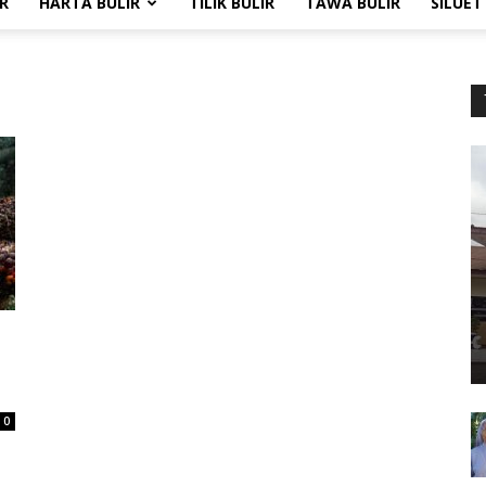
R
HARTA BULIR
TILIK BULIR
TAWA BULIR
SILUET
0