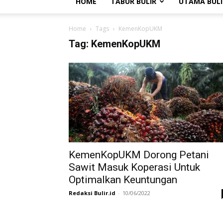
HOME
TABUR BULIR
UTAMA BULI
Home
Tags
KemenKopUKM
Tag: KemenKopUKM
KemenKopUKM Dorong Petani
Sawit Masuk Koperasi Untuk
Optimalkan Keuntungan
Redaksi Bulir.id
-
10/06/2022