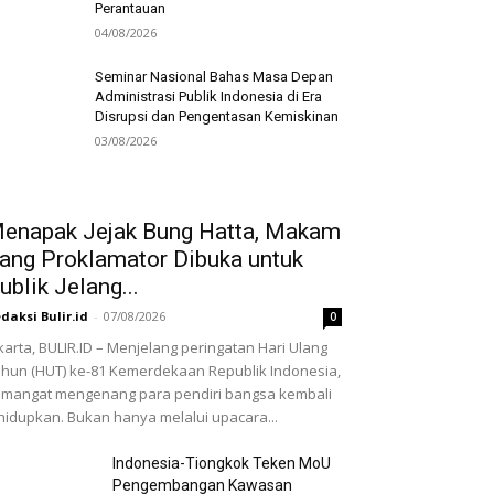
Perantauan
04/08/2026
Seminar Nasional Bahas Masa Depan
Administrasi Publik Indonesia di Era
Disrupsi dan Pengentasan Kemiskinan
03/08/2026
enapak Jejak Bung Hatta, Makam
ang Proklamator Dibuka untuk
ublik Jelang...
daksi Bulir.id
-
07/08/2026
0
karta, BULIR.ID – Menjelang peringatan Hari Ulang
hun (HUT) ke-81 Kemerdekaan Republik Indonesia,
mangat mengenang para pendiri bangsa kembali
hidupkan. Bukan hanya melalui upacara...
Indonesia-Tiongkok Teken MoU
Pengembangan Kawasan