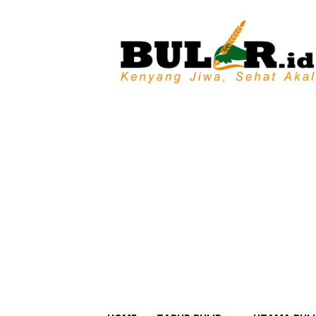
BULIR.ID
–
Kenyang
Jiwa,
Sehat
Akal