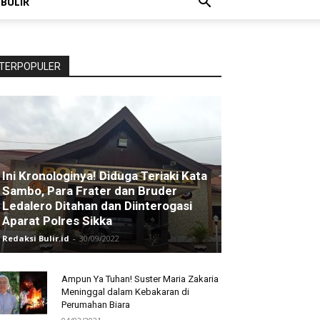
 BULIR
TERPOPULER
Ini Kronologinya! Diduga Teriaki Kata
Sambo, Para Frater dan Bruder
Ledalero Ditahan dan Diinterogasi
Aparat Polres Sikka
Redaksi Bulir.id
-
30/09/2022
Ampun Ya Tuhan! Suster Maria Zakaria
Meninggal dalam Kebakaran di
Perumahan Biara