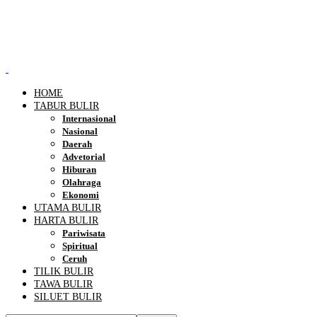
HOME
TABUR BULIR
Internasional
Nasional
Daerah
Advetorial
Hiburan
Olahraga
Ekonomi
UTAMA BULIR
HARTA BULIR
Pariwisata
Spiritual
Ceruh
TILIK BULIR
TAWA BULIR
SILUET BULIR