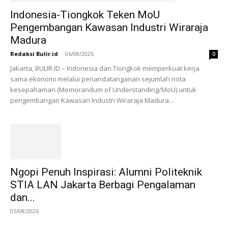
Indonesia-Tiongkok Teken MoU
Pengembangan Kawasan Industri Wiraraja
Madura
Redaksi Bulir.id
-
06/08/2026
0
Jakarta, BULIR.ID – Indonesia dan Tiongkok memperkuat kerja
sama ekonomi melalui penandatanganan sejumlah nota
kesepahaman (Memorandum of Understanding/MoU) untuk
pengembangan Kawasan Industri Wiraraja Madura...
Ngopi Penuh Inspirasi: Alumni Politeknik
STIA LAN Jakarta Berbagi Pengalaman
dan...
05/08/2026