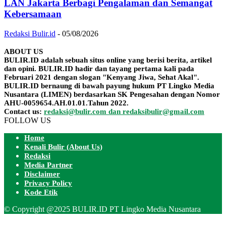
LAN Jakarta Berbagi Pengalaman dan Semangat
Kebersamaan
Redaksi Bulir.id
-
05/08/2026
ABOUT US
BULIR.ID adalah sebuah situs online yang berisi berita, artikel
dan opini. BULIR.ID hadir dan tayang pertama kali pada
Februari 2021 dengan slogan "Kenyang Jiwa, Sehat Akal".
BULIR.ID bernaung di bawah payung hukum PT Lingko Media
Nusantara (LIMEN) berdasarkan SK Pengesahan dengan Nomor
AHU-0059654.AH.01.01.Tahun 2022.
Contact us:
redaksi@bulir.com dan redaksibulir@gmail.com
FOLLOW US
Home
Kenali Bulir (About Us)
Redaksi
Media Partner
Disclaimer
Privacy Policy
Kode Etik
© Copyright @2025 BULIR.ID PT Lingko Media Nusantara