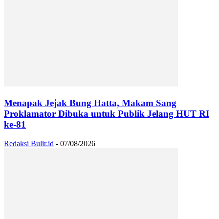
Menapak Jejak Bung Hatta, Makam Sang
Proklamator Dibuka untuk Publik Jelang HUT RI
ke-81
Redaksi Bulir.id
-
07/08/2026