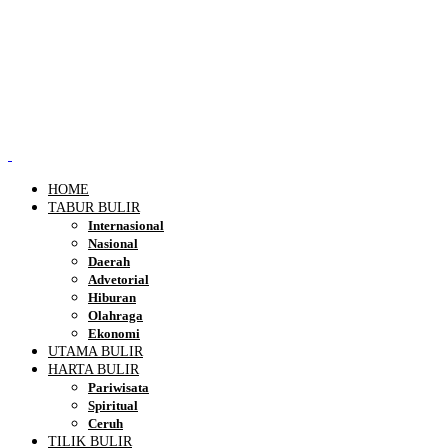
HOME
TABUR BULIR
Internasional
Nasional
Daerah
Advetorial
Hiburan
Olahraga
Ekonomi
UTAMA BULIR
HARTA BULIR
Pariwisata
Spiritual
Ceruh
TILIK BULIR