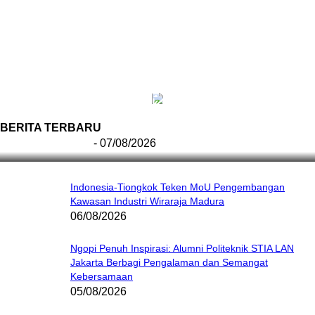
Menapak Jejak Bung Hatta, Makam Sang
Proklamator Dibuka untuk Publik Jelang HUT RI ke-
81
BERITA TERBARU
Redaksi Bulir.id
-
07/08/2026
Indonesia-Tiongkok Teken MoU Pengembangan
Kawasan Industri Wiraraja Madura
06/08/2026
Ngopi Penuh Inspirasi: Alumni Politeknik STIA LAN
Jakarta Berbagi Pengalaman dan Semangat
Kebersamaan
05/08/2026