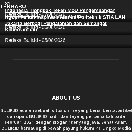
81
TERBARU
Indonesia-Tiongkok Teken MoU Pengembangan
Redaksi Bulir.id
-
07/08/2026
Kawasan Industri Wiraraja Madura
Ngopi Penuh Inspirasi: Alumni Politeknik STIA LAN
Jakarta Berbagi Pengalaman dan Semangat
Redaksi Bulir.id
-
06/08/2026
Kebersamaan
Redaksi Bulir.id
-
05/08/2026
ABOUT US
BULIR.ID adalah sebuah situs online yang berisi berita, artikel
dan opini. BULIR.ID hadir dan tayang pertama kali pada
Februari 2021 dengan slogan "Kenyang Jiwa, Sehat Akal".
BULIR.ID bernaung di bawah payung hukum PT Lingko Media