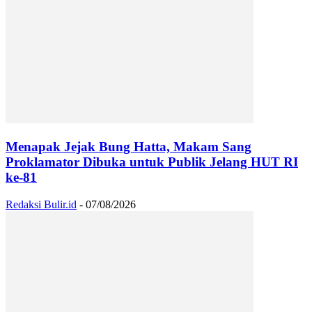
Menapak Jejak Bung Hatta, Makam Sang
Proklamator Dibuka untuk Publik Jelang HUT RI
ke-81
Redaksi Bulir.id
-
07/08/2026