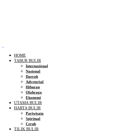
HOME
TABUR BULIR
Internasional
Nasional
Daerah
Advetorial
Hiburan
Olahraga
Ekonomi
UTAMA BULIR
HARTA BULIR
Pariwisata
Spiritual
Ceruh
TILIK BULIR