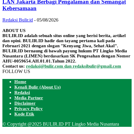
LAN Jakarta Berbagi Pengalaman dan Semangat
Kebersamaan
Redaksi Bulir.id
-
05/08/2026
ABOUT US
BULIR.ID adalah sebuah situs online yang berisi berita, artikel
dan opini. BULIR.ID hadir dan tayang pertama kali pada
Februari 2021 dengan slogan "Kenyang Jiwa, Sehat Akal".
BULIR.ID bernaung di bawah payung hukum PT Lingko Media
Nusantara (LIMEN) berdasarkan SK Pengesahan dengan Nomor
AHU-0059654.AH.01.01.Tahun 2022.
Contact us:
redaksi@bulir.com dan redaksibulir@gmail.com
FOLLOW US
Home
Kenali Bulir (About Us)
Redaksi
Media Partner
Disclaimer
Privacy Policy
Kode Etik
© Copyright @2025 BULIR.ID PT Lingko Media Nusantara