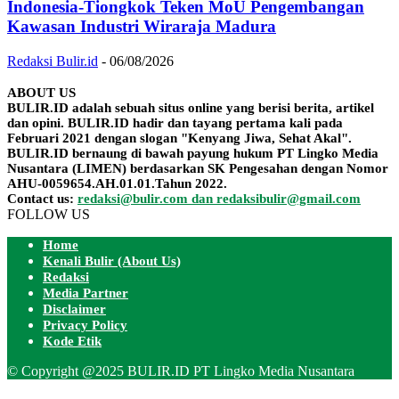
Indonesia-Tiongkok Teken MoU Pengembangan
Kawasan Industri Wiraraja Madura
Redaksi Bulir.id
-
06/08/2026
ABOUT US
BULIR.ID adalah sebuah situs online yang berisi berita, artikel
dan opini. BULIR.ID hadir dan tayang pertama kali pada
Februari 2021 dengan slogan "Kenyang Jiwa, Sehat Akal".
BULIR.ID bernaung di bawah payung hukum PT Lingko Media
Nusantara (LIMEN) berdasarkan SK Pengesahan dengan Nomor
AHU-0059654.AH.01.01.Tahun 2022.
Contact us:
redaksi@bulir.com dan redaksibulir@gmail.com
FOLLOW US
Home
Kenali Bulir (About Us)
Redaksi
Media Partner
Disclaimer
Privacy Policy
Kode Etik
© Copyright @2025 BULIR.ID PT Lingko Media Nusantara