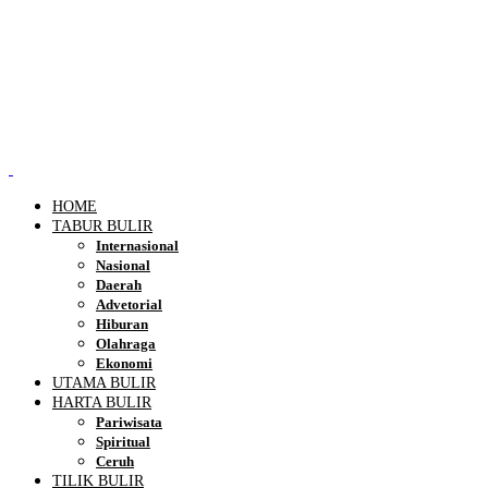
HOME
TABUR BULIR
Internasional
Nasional
Daerah
Advetorial
Hiburan
Olahraga
Ekonomi
UTAMA BULIR
HARTA BULIR
Pariwisata
Spiritual
Ceruh
TILIK BULIR