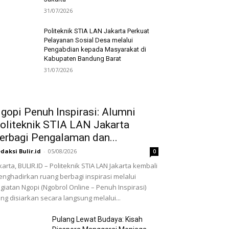
31/07/2026
Politeknik STIA LAN Jakarta Perkuat
Pelayanan Sosial Desa melalui
Pengabdian kepada Masyarakat di
Kabupaten Bandung Barat
31/07/2026
gopi Penuh Inspirasi: Alumni
oliteknik STIA LAN Jakarta
erbagi Pengalaman dan...
daksi Bulir.id
-
05/08/2026
0
karta, BULIR.ID – Politeknik STIA LAN Jakarta kembali
nghadirkan ruang berbagi inspirasi melalui
giatan Ngopi (Ngobrol Online – Penuh Inspirasi)
ng disiarkan secara langsung melalui...
Pulang Lewat Budaya: Kisah