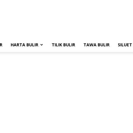
R
HARTA BULIR
TILIK BULIR
TAWA BULIR
SILUET