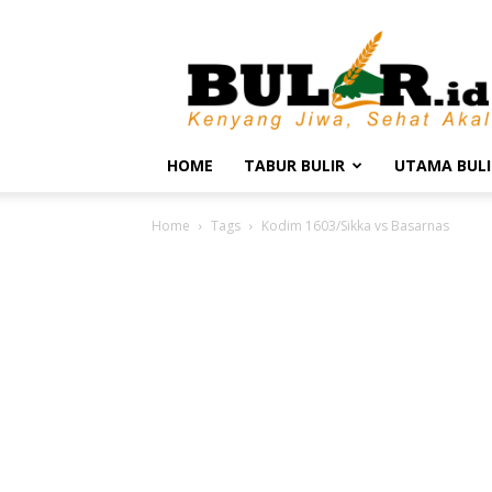
BULIR.ID
–
Kenyang
Jiwa,
Sehat
Akal
HOME
TABUR BULIR
UTAMA BULI
Home
Tags
Kodim 1603/Sikka vs Basarnas