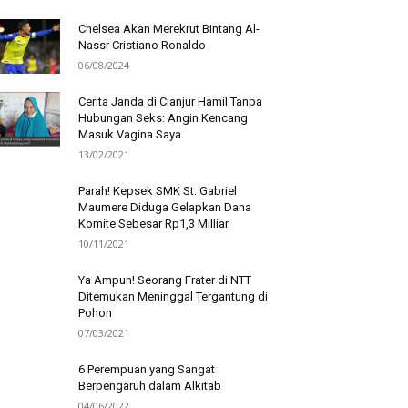
Chelsea Akan Merekrut Bintang Al-
Nassr Cristiano Ronaldo
06/08/2024
Cerita Janda di Cianjur Hamil Tanpa
Hubungan Seks: Angin Kencang
Masuk Vagina Saya
13/02/2021
Parah! Kepsek SMK St. Gabriel
Maumere Diduga Gelapkan Dana
Komite Sebesar Rp1,3 Milliar
10/11/2021
Ya Ampun! Seorang Frater di NTT
Ditemukan Meninggal Tergantung di
Pohon
07/03/2021
6 Perempuan yang Sangat
Berpengaruh dalam Alkitab
04/06/2022