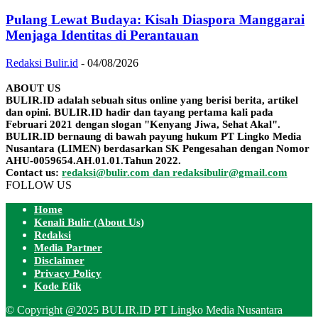
Pulang Lewat Budaya: Kisah Diaspora Manggarai
Menjaga Identitas di Perantauan
Redaksi Bulir.id
-
04/08/2026
ABOUT US
BULIR.ID adalah sebuah situs online yang berisi berita, artikel
dan opini. BULIR.ID hadir dan tayang pertama kali pada
Februari 2021 dengan slogan "Kenyang Jiwa, Sehat Akal".
BULIR.ID bernaung di bawah payung hukum PT Lingko Media
Nusantara (LIMEN) berdasarkan SK Pengesahan dengan Nomor
AHU-0059654.AH.01.01.Tahun 2022.
Contact us:
redaksi@bulir.com dan redaksibulir@gmail.com
FOLLOW US
Home
Kenali Bulir (About Us)
Redaksi
Media Partner
Disclaimer
Privacy Policy
Kode Etik
© Copyright @2025 BULIR.ID PT Lingko Media Nusantara