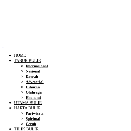
HOME
TABUR BULIR
Internasional
Nasional
Daerah
Advetorial
Hiburan
Olahraga
Ekonomi
UTAMA BULIR
HARTA BULIR
Pariwisata
Spiritual
Ceruh
TILIK BULIR