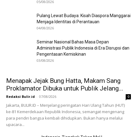
05/08/2026
Pulang Lewat Budaya: Kisah Diaspora Manggarai
Menjaga Identitas di Perantauan
04/08/2026
Seminar Nasional Bahas Masa Depan
Administrasi Publik Indonesia di Era Disrupsi dan
Pengentasan Kemiskinan
03/08/2026
Menapak Jejak Bung Hatta, Makam Sang
Proklamator Dibuka untuk Publik Jelang...
Redaksi Bulir.id
-
07/08/2026
0
Jakarta, BULIR.ID – Menjelang peringatan Hari Ulang Tahun (HUT)
ke-81 Kemerdekaan Republik Indonesia, semangat mengenang
para pendiri bangsa kembali dihidupkan. Bukan hanya melalui
upacara...