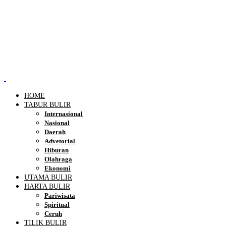
HOME
TABUR BULIR
Internasional
Nasional
Daerah
Advetorial
Hiburan
Olahraga
Ekonomi
UTAMA BULIR
HARTA BULIR
Pariwisata
Spiritual
Ceruh
TILIK BULIR