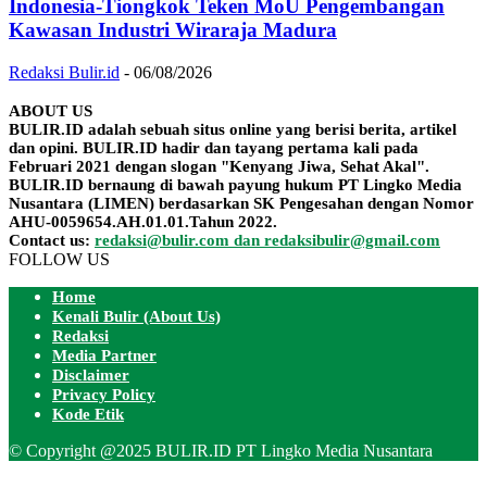
Indonesia-Tiongkok Teken MoU Pengembangan
Kawasan Industri Wiraraja Madura
Redaksi Bulir.id
-
06/08/2026
ABOUT US
BULIR.ID adalah sebuah situs online yang berisi berita, artikel
dan opini. BULIR.ID hadir dan tayang pertama kali pada
Februari 2021 dengan slogan "Kenyang Jiwa, Sehat Akal".
BULIR.ID bernaung di bawah payung hukum PT Lingko Media
Nusantara (LIMEN) berdasarkan SK Pengesahan dengan Nomor
AHU-0059654.AH.01.01.Tahun 2022.
Contact us:
redaksi@bulir.com dan redaksibulir@gmail.com
FOLLOW US
Home
Kenali Bulir (About Us)
Redaksi
Media Partner
Disclaimer
Privacy Policy
Kode Etik
© Copyright @2025 BULIR.ID PT Lingko Media Nusantara