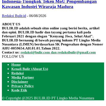
Indonesia-Tiongkok Teken MoU Pengembangan
Kawasan Industri Wiraraja Madura
Redaksi Bulir.id
-
06/08/2026
ABOUT US
BULIR.ID adalah sebuah situs online yang berisi berita, artikel
dan opini. BULIR.ID hadir dan tayang pertama kali pada
Februari 2021 dengan slogan "Kenyang Jiwa, Sehat Akal".
BULIR.ID bernaung di bawah payung hukum PT Lingko Media
Nusantara (LIMEN) berdasarkan SK Pengesahan dengan Nomor
AHU-0059654.AH.01.01.Tahun 2022.
Contact us:
redaksi@bulir.com dan redaksibulir@gmail.com
FOLLOW US
Home
Kenali Bulir (About Us)
Redaksi
Media Partner
Disclaimer
Privacy Policy
Kode Etik
© Copyright @2025 BULIR.ID PT Lingko Media Nusantara