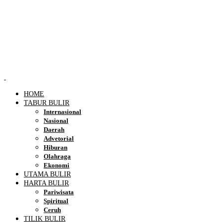
HOME
TABUR BULIR
Internasional
Nasional
Daerah
Advetorial
Hiburan
Olahraga
Ekonomi
UTAMA BULIR
HARTA BULIR
Pariwisata
Spiritual
Ceruh
TILIK BULIR