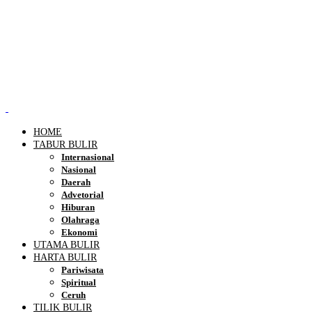
HOME
TABUR BULIR
Internasional
Nasional
Daerah
Advetorial
Hiburan
Olahraga
Ekonomi
UTAMA BULIR
HARTA BULIR
Pariwisata
Spiritual
Ceruh
TILIK BULIR