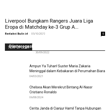
Liverpool Bungkam Rangers Juara Liga
Eropa di Matchday ke-3 Grup A...
Redaksi Bulir.id
-
05/10/2022
0
Ini Kronologinya! Diduga Teriaki Kata Sambo,
Para Frater dan Bruder Ledalero Ditahan dan
Diinterogasi Aparat Polres Sikka
TERPOPULER
Redaksi Bulir.id
-
30/09/2022
Ampun Ya Tuhan! Suster Maria Zakaria
Meninggal dalam Kebakaran di Perumahan Biara
04/03/2021
Chelsea Akan Merekrut Bintang Al-Nassr
Cristiano Ronaldo
06/08/2024
Cerita Janda di Cianjur Hamil Tanpa Hubungan