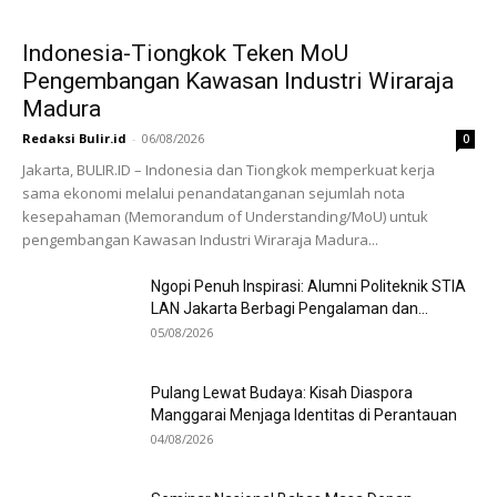
Indonesia-Tiongkok Teken MoU
Pengembangan Kawasan Industri Wiraraja
Madura
Redaksi Bulir.id
-
06/08/2026
0
Jakarta, BULIR.ID – Indonesia dan Tiongkok memperkuat kerja
sama ekonomi melalui penandatanganan sejumlah nota
kesepahaman (Memorandum of Understanding/MoU) untuk
pengembangan Kawasan Industri Wiraraja Madura...
Ngopi Penuh Inspirasi: Alumni Politeknik STIA
LAN Jakarta Berbagi Pengalaman dan...
05/08/2026
Pulang Lewat Budaya: Kisah Diaspora
Manggarai Menjaga Identitas di Perantauan
04/08/2026